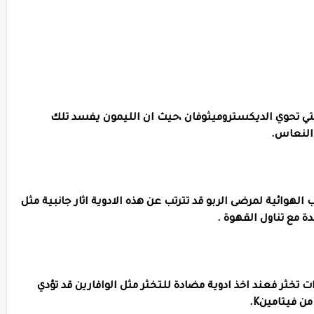
لتي تحوي الديكستروميثوفان ،حيث ان الليمون يفسد تلك
 النعاس.
وائية لمرضى الربو قد تترتب عن هذه الادوية اثار جانبية مثل
ة مع تناول القهوة .
 تخثر فعند اخذ ادوية مضادة للتخثر مثل الوافارين قد تؤدي
ن فيتامينK.