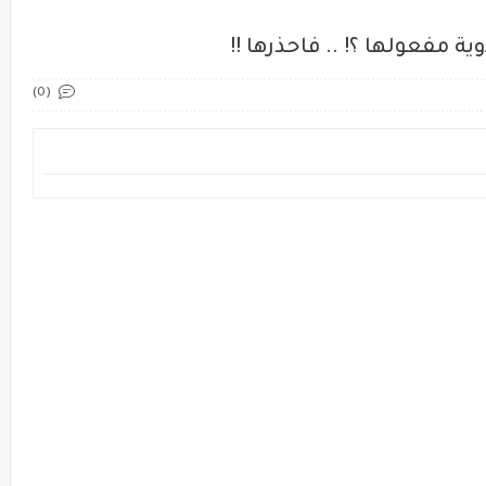
ة مفعولها ؟! .. فاحذرها !!
(0)