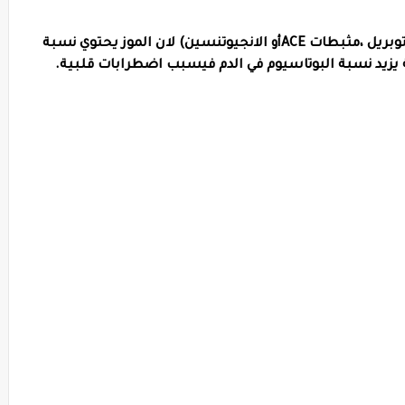
📍تجنب تناول الموز عند اخذ أدوية الضغط(كابتوبريل ،مثبطات ACEأو الانجيوتنسين) لان الموز يحتوي نسبة
ة يزيد نسبة البوتاسيوم في الدم فيسبب اضطرابات قلبية.