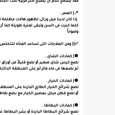
مما يسمح للدم أن يصبح أكثر مرئية تحت الجلد ب
📍| العمر .
إذا كان لدينا ميل وراثى لظهور هالات مظلمة
كلما كبرت فى السن وتبقى لفترة طويلة كما أ
وضوحاً
✅|| ومن العلاجات التى تساعد الفتاه لتتخلص 
🔘| كمادات الشاى .
نضع كيس شاى صغير أو نضع قليلاً من أوراق 
ثم نضعها فى ماء فاتر ثم على المنطقة الداكنة لمدة 0
🔘| كمادات الخيار .
نضع شرائح الخيار الطازج الباردة على المنطقة الداكن
أو نضع قطن مبلل بعصير الخيار مع بضع نقاط من عصير الليمون لمدة 10
🔘| كمادات البطاطا .
نضع شرائح البطاطا الباردة أو بشر البطاطا على الم