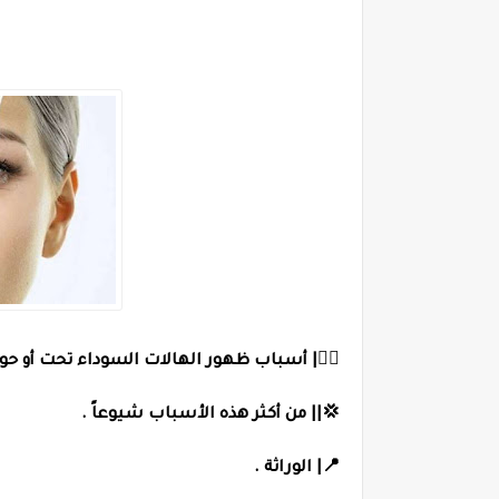
👨‍⚕| أسباب ظهور الهالات السوداء تحت أو حو
💢|| من أكثر هذه الأسباب شيوعاً .
📍| الوراثة .