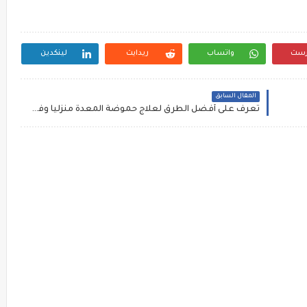
رست
واتساب
ريدايت
لينكدين
المقال السابق
تعرف على أفضل الطرق لعلاج حموضة المعدة منزلياً وفي الطب البديل!..