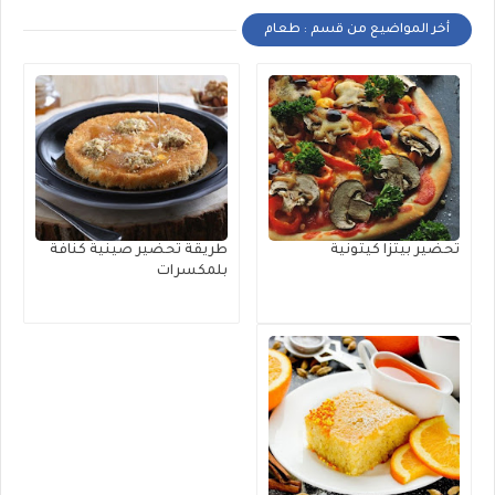
أخر المواضيع من قسم : طعام
تحضير بيتزا كيتونية
طريقة تحضير صينية كنافة
بلمكسرات