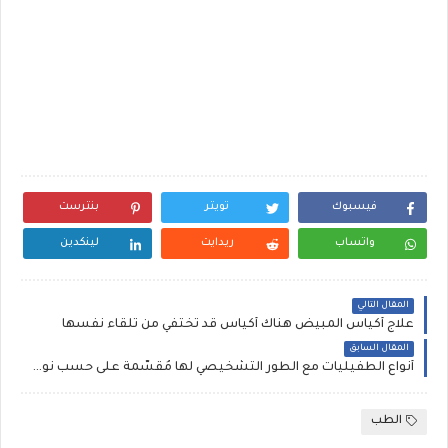
فيسبوك
تويتر
بنترست
واتساب
ريدايت
لينكدين
المقال التالي
علاج أكياس المبيض هناك أكياس قد تختفي من تلقاء نفسها
المقال السابق
أنواع الطفيليات مع الطور التشخيصي لها مُقسّمة على حسب نوع العينة التي يتم إيجادها فيها :
الطب