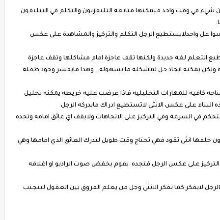
 من شيء في وقت واحد فيمكنها متابعه التليفزيون والتكلم في التيليفون
.
 سوا عل واحدلايستطيع الرجل التكلم والتركيز والمشاهدة على عكس
يع التعلم لغة جديدة ولكنها تقف عاجزة امام مشاكلها وتقف عاجزة
ولكن يمكنه ايجاد حل لمشكله ما بسهوله.. وهذا مايفسر وجود طفلة
ساحه كافيه للمهارات التحليليه فاذا عرضت عليه خريطه يمكنه تحليل
ه البناء على عكس الانثى لاتستطيع ادراك مايدركه الرجل
 التحكم في السرعة وفي التركيز على الاتجاهات ولايقف اي عائق امامه وتجده
 خلفها انثى تقود فهي تحتاج وقت طويل لتدرك العائق الذي امامها وهي
لتركيز على عكس الرجل فتجده يقوم بخفض صوت الراديو او اغلاقه
جل لايفكر كما تفكر الانثى وجل من يعلم الفروق بين العقول ليتجنب