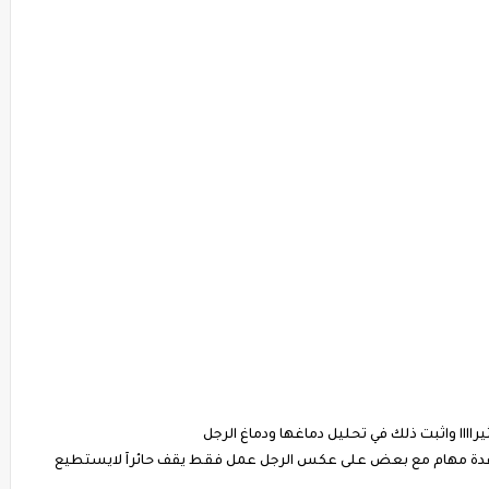
راااا واثبت ذلك في تحليل دماغها ودماغ الرجل
جاز عدة مهام مع بعض على عكس الرجل عمل فقط يقف حائرآ لايستطيع