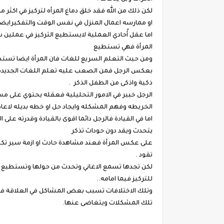
لكن ذلك من الله فقد خلق دماغ المرأه لتركيز في اكثر
او ممارسه اعمال المنزل في نفس الوقت والتفكيرايضا
اما عقل أُحادي العملية لايستطيع التركيز في عملين
المرأة فهي تستطيع
ومن حيث التعلم السريع للغات فان المرأة ايضا تستط
بعكس الرجل فمن الصعب عليه تعلم اللغات الجديده 
ذكية واذكى من الطفل الذكر .
الرجل خبير في الامور التحليلية فعقله يحتوي على م
الخريطه وفهم المشكله وايجاد حل او خطه بديله لاعاد
اما في القيادة فالرجل دائما اقوى بالقيادة وقدرته على
يتحدث ويقد دون حوداث تذكر
على عكس المرأة فعند مشاهدة حادث او ازمة سير تكون
تقود .
لكن تجدها تسمع الاغاني وتحدث من حولها وتستطيع ا
للتركيز فيما امامه..
وتلك الاختلافات تسبب بعض المشاكل في العلاقة فالر
تلك المشكلات ويتغاضى عنها.