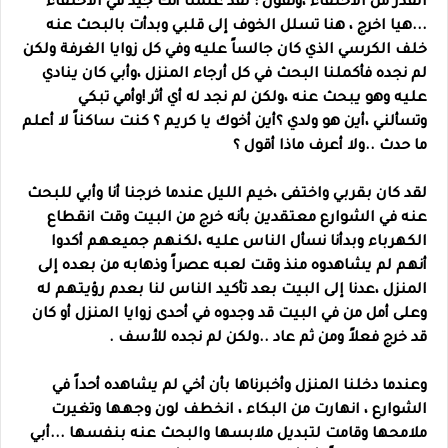
القدر من الاختفاء ،وتقول : لقد علمنا أنك جيد في الاختفاء
...هيا اخرج ، هنا تسلل الخوف إلى قلبي وبدأت بالبحث عنه
خلف الكرسي الذي كان جالساً عليه وفي كل زوايا الغرفة ولكن
لم نجده فأكملنا البحث في كل أرجاء المنزل ،وأبي كان ينادي
عليه وهو يبحث عنه ،ولكن لم نجد له أي أثر !وأمي تبكي
وتسألني ،أين هو ولدي ؟أين أخوك يا كريم ؟ كنت ساكناً لا أعلم
ما حدث ..ولا أعرف ماذا أقول ؟
لقد كان بقربي واختفى ،خيم الليل عندما خرجنا أنا وأبي للبحث
عنه في الشوارع معتقدين بأنه خرج من البيت وقت انقطاع
الكهرباء وبدأنا نسأل الناس عليه ،لكنهم جميعهم أكدوا
أنهم لم يشاهدوه منذ وقت لعبه عصراً وذهابه من بعده إلى
المنزل ،عدنا إلى البيت بعد تأكيد الناس لنا بعدم رؤيتهم له
وعلى أمل من في البيت قد وجدوه في أحدى زوايا المنزل أو كان
قد خرج فعلاً ومن ثم عاد ..ولكن لم نجده للأسف .
وعندما دخلنا المنزل وأخبرناها بأن أخي لم يشاهده أحداً في
الشوارع ، انهارت من البكاء ، انخطف لون وجهها وتغيرت
ملامحها وقامت لتبديل ملابسها والبحث عنه بنفسها ...أبي