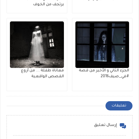
يرتجف من الخوف
الجزء الثاني و الأخير من قصة
معاناة طفلة ... من أروع
#في_صيف2016
القصص الواقعية
تعليقات
إرسال تعليق