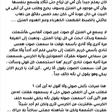
كان يعلم جيداً بأن أمي لن ترتاح حتى تتأكد وتسمع بنفسها
،وأن أخي موجود في المنزل وسوف يخرج وطلب مني أن أبقى في
البيت في حال عودة أخي ،لكن بعد خمس دقائق من ذهاب
عائلتي بالضبط انقطعت الكهرباء وعم الهدوء المنزل ....
لا يسمع في المنزل أي صوت غير صوت أنفاسي ،فأشعلت
شمعة وبدأت ابحث في كل زوايا المنزل ، وذهبت إلى الغرفة
مرة أخرى وأنا أنادي بأسمه ،لوقت ما سمعت صوت همس
تنادي بأسمي كريم ،التفت إلى جانيبي فلم أجد أحداً وأنا متأكد
من سماعي لصوته ،فقرأت المعوذتين وآية الكرسي ،فسمعت
مرة ثانية صوت تنادي "كريم "هنا استجمعت كل قوتي وسألت :
من أنت ،سمعت الصوت يقول :أنا رامي ..أين أنت يا كريم ؟كان
يبكي وهو يقول لي بأنه خائف جداً .
هنا صرخت بأعلى صوتي وأنا أقول له أين أنت ؟
فطلب مني أن اخفض صوتي حتى لا يسمعوه ،فقلت له:من
هم ؟أين أنت ؟سمعت صوته يقول بأنه يخفي نفسه خلف
الكرسي ،فاقتربت من الكرسي لأرى ولكن لم أجد شيئاً
،فقربت الشمعة ولكن ما شاهدته جعلني ساكناً بلا حراك ...