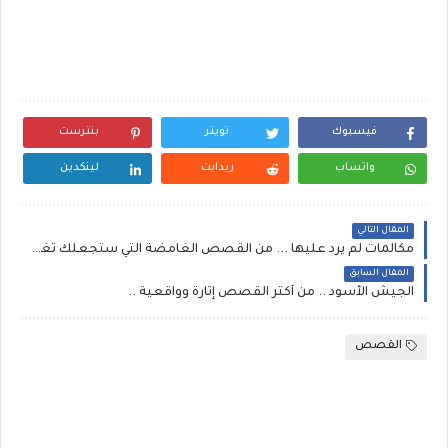
فيسبوك
تويتر
بنترست
واتساب
ريدايت
لينكدين
المقال التالي
مكالمات لم يرد عليها ... من القصص الغامضة التي ستجعلك تغوص في تفاصيلها
المقال السابق
الجيش الأسود .. من أكثر القصص إثارة وواقعية ..
القصص