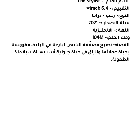
اسم الفلم :- The Stylist
التقييم :- 6.4 imdb⭐️
النوع:- رعب - دراما
سنة الاصدار :- 2021
اللغة :- الانجليزية
وقت الفلم:- 104M
القصة:- تصبح مصفّفة الشعر البارعة في البلدة، مهووسة
بحياة عملائها وتنزلق في حياة جنونية أسبابها نفسية منذ
الطفولة.