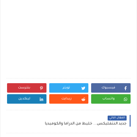
فيسبوك
تويتر
بنترست
واتساب
ريدايت
لينكدين
المقال التالي
جديد النتفليكس... خليط من الدراما والكوميديا