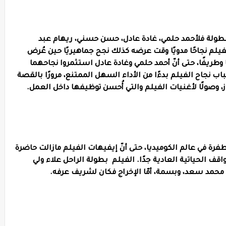
مرو عرفة أمّا البطولة فلأحمد حلمي، غادة عادل، حسن حسني، ريهام عبد
يلم نجاحًا مدويًا وقت عرضه كذلك نجح جماهيريًا حين عُرض
 وطريفًا، حتى أنّ أحمد حلمي وغادة عادل استثمروا نجاحهما
ب نجاح الفيلم بدءًا من الأداء السهل الممتنع، مرورًا بالقصة
، وصولًا لأغنيات الفيلم والتي أُحسن توظيفها داخل العمل.
، والذي كان بمثابة طفرة في عالم الكوميديا، حتى أنّ إيفيهات الفيلم مازالت حاضرة
واقف الحياتية العادية جدًا. الفيلم بطولة الراحل علاء ولي
حمد سعد، وبسمة، أمّا الإخراج فكان لشريف عرفه.