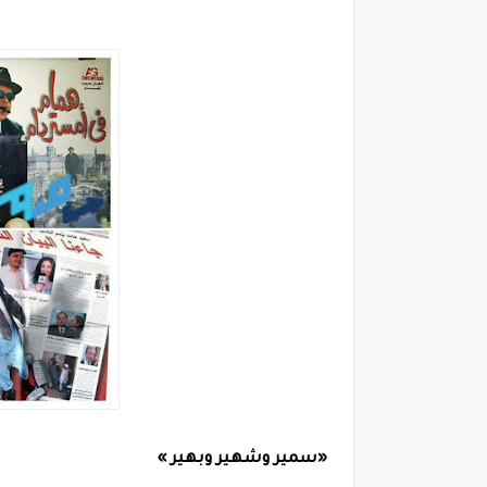
«سمير وشهير وبهير »