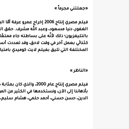
«جعلتني مجرماً »
فيلم مصري إنتاج 2006 إخراج ع
الغفور، دنيا مسعود، وعبد الله مشرف. حقق الف
بالتليفزيون؛ ذلك لأنّه على بساطته جاء ممتعًا
كثنائي بعمل آخر في وقت لاحق، وقد تعددت أسبا
المختلفة التي تليق بفيلم لايت كوميدي بامتياز
«الناظر »
فيلم مصري إنتاج عام 2000
بأذهاننا إلى الآن، ونستخدمها في الكثير من الم
الدين، حسن حسني، أحمد حلمي، هشام سليم، م