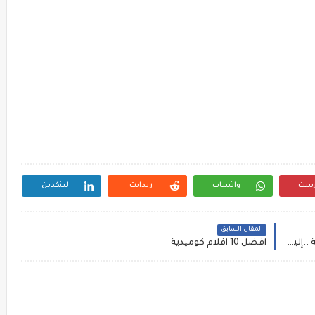
رست
واتساب
ريدايت
لينكدين
المقال السابق
اغلبنا يرتكب أخطاء صحية قد تؤدي إلى أضرار جسدية ..إليك بعض الأخطاء التي نقوم بها في رمضان !...
افضل 10 افلام كوميدية