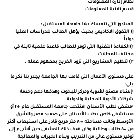
نظام إدارة المعلومات
قسم تقنية المعلومات
المبادئ التي تتمسك بها جامعة المستقبل :
١) التفوق الاكاديمي بحيث يؤهل الطالب للدراسات العليا
دولياً
٢)الكفاءة التقنية التي توفر للطالب قاعدة علمية ثابتة في
مختلف المجالات
٣) تنظيم المشاريع التي تزود الخريج بمفهوم عمله .
على مستوى الأعمال التي قامت بها الجامعة يجدر بنا ذكر ما
يلي:
•إنشاء مصنع للأدوية ومركز للبحوث وهدفها دعم وخدمة
شركات الأدوية المحلية والدولية
•مشفى لطب الأسنان افتتحت جامعة المستقبل عام ٢٠١٠ أو
مستشفى خاص بطب الأسنان على صعيد مصر والشرق
الأوسط وكانت مساحته ٨٠٠٠ متر مربع قادر على استيعاب أكثر
من ٨٠٠ طالب وطالبة وكان هدف ذلك المشفى حين أنشىء إلى
توفير مستوى عالي من التدريب وبناء الخبرات والمعالجة