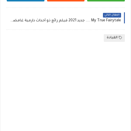
المقال التالي
My True Fairytale .... جديد 2021 فيلم رائع ذو أحداث دارمية غامضة ...
القيادة