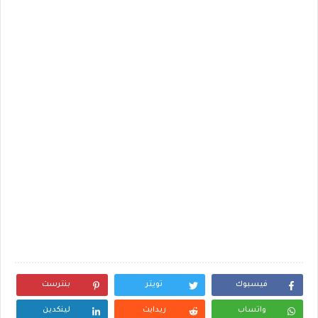
فيسبوك
تويتر
بنترست
واتساب
ريدايت
لينكدين