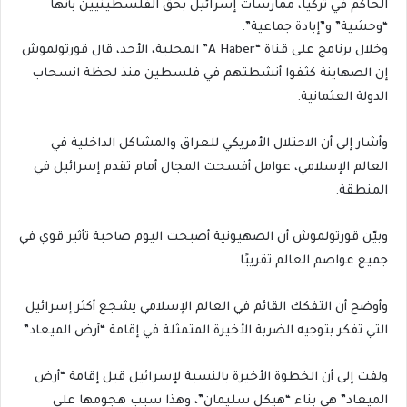
الحاكم في تركيا، ممارسات إسرائيل بحق الفلسطينيين بأنها
“وحشية” و”إبادة جماعية”.
وخلال برنامج على قناة “A Haber” المحلية، الأحد، قال قورتولموش
إن الصهاينة كثفوا أنشطتهم في فلسطين منذ لحظة انسحاب
الدولة العثمانية.
وأشار إلى أن الاحتلال الأمريكي للعراق والمشاكل الداخلية في
العالم الإسلامي، عوامل أفسحت المجال أمام تقدم إسرائيل في
المنطقة.
وبيّن قورتولموش أن الصهيونية أصبحت اليوم صاحبة تأثير قوي في
جميع عواصم العالم تقريبًا.
وأوضح أن التفكك القائم في العالم الإسلامي يشجع أكثر إسرائيل
التي تفكر بتوجيه الضربة الأخيرة المتمثلة في إقامة “أرض الميعاد”.
ولفت إلى أن الخطوة الأخيرة بالنسبة لإسرائيل قبل إقامة “أرض
الميعاد” هي بناء “هيكل سليمان”، وهذا سبب هجومها على