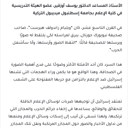
الأستاذ المساعد الدكتور يوسف أوزقير، عضو الهيئة التدريسية
في كلية الإعلام بجامعة إسطنبول ميديبول التركية
في القرن التاسع عشر، كان “ويليام راندولف هيرست”، صاحب
صحيفة نيويورك جورنال، يبرق لمراسله لكي يلتقط له صورًا
ويرسلها للصحيفة قائلًا: “التقط الصور وأرسلها، وأنا سأشعل
الحرب”.
هذا السرد كان أحد الأمثلة الأكثر وضوحًا على مدى أهمية الصورة
في الصحافة، وهذا الواقع هو ما يكمن وراء الهجمات التي تشنها
إسرائيل ضد الإعلام بالتزامن مع حربها المفتوحة على الشعب
الفلسطيني.
تعتقد إسرائيل أن توجيهها ضربات لوسائل الإعلام الناقلة
للحقائق والوقائع، يساعدها في إخفاء جرائم الحرب والمجازر التي
ترتكبها، ولهذا تسعى تل أبيب إلى إسكات وسائل الإعلام ومنعها
من تداول الأخبار والصور حول المجازر المرتكبة ونقل تلك المجازر