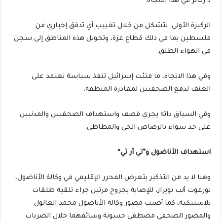
3 ركائز في هذا الاتجاه.
الركيزة الأولى: تتشكل من خلال تغييب أي تدفق إخباري من
فلسطين بما في ذلك قطاع غزة، وتحويل هذه المناطق إلى سجن
في الهواء الطلق.
وفي هذا الاتجاه، ما فتئت إسرائيل تنفذ سياسة تعتمد على
العنف لدفع الصحفيين لمغادرة المنطقة.
وفي السياق ذاته يجري قصف واستهداف الصحفيين والمدنيين
على حد سواء بالرصاص الحي والمطاطي.
استهداف الأناضول و”تي آر تي
“
وهنا لا بد من التذكير بتعرض المحرر الإقليمي في وكالة الأناضول،
تورغوت ألب بويراز، للإصابة بجروح مرتين جراء تلقيه طلقات
بلاستيكية، كما أصيب مصور وكالة الأناضول محمد العالول
والمصور الصحفي مصطفى حسونة وسائقهما خلال الضربات