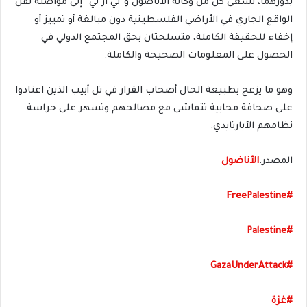
بدورهما، تسعى كل من وكالة الأناضول و”تي آر تي” إلى مواصلة نقل
الواقع الجاري في الأراضي الفلسطينية دون مبالغة أو تمييز أو
إخفاء للحقيقة الكاملة، متسلحتان بحق المجتمع الدولي في
الحصول على المعلومات الصحيحة والكاملة.
وهو ما يزعج بطبيعة الحال أصحاب القرار في تل أبيب الذين اعتادوا
على صحافة محابية تتماشى مع مصالحهم وتسهر على حراسة
نظامهم الأبارتايدي.
المصدر:
الأناضول
#FreePalestine
#Palestine
#GazaUnderAttack
#
غزة