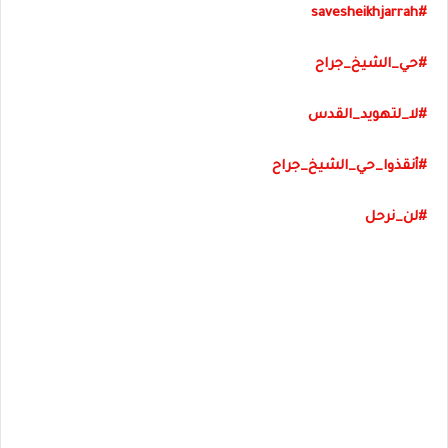
#savesheikhjarrah
#
حي_الشيخ_جراح
#
لا_لتهويد_القدس
#
أنقذوا_حي_الشيخ_جراح
#
لن_نرحل