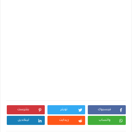
فيسبوك
تويتر
بنترست
واتساب
ريدايت
لينكدين