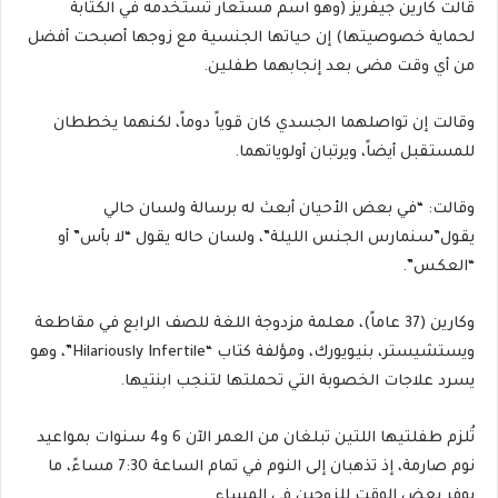
قالت كارين جيفريز (وهو اسم مستعار تستخدمه في الكتابة
لحماية خصوصيتها) إن حياتها الجنسية مع زوجها أصبحت أفضل
من أي وقت مضى بعد إنجابهما طفلين.
وقالت إن تواصلهما الجسدي كان قوياً دوماً، لكنهما يخططان
للمستقبل أيضاً، ويرتبان أولوياتهما.
وقالت: “في بعض الأحيان أبعث له برسالة ولسان حالي
يقول”سنمارس الجنس الليلة”، ولسان حاله يقول “لا بأس” أو
“العكس”.
وكارين (37 عاماً)، معلمة مزدوجة اللغة للصف الرابع في مقاطعة
ويستشيستر، بنيويورك، ومؤلفة كتاب “Hilariously Infertile”، وهو
يسرد علاجات الخصوبة التي تحملتها لتنجب ابنتيها.
تُلزم طفلتيها اللتين تبلغان من العمر الآن 6 و4 سنوات بمواعيد
نوم صارمة، إذ تذهبان إلى النوم في تمام الساعة 7:30 مساءً، ما
يوفر بعض الوقت للزوجين في المساء.