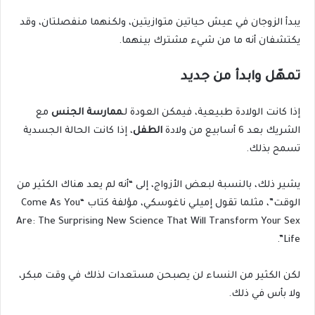
يبدأ الزوجان في عيش حياتين متوازيتين، ولكنهما منفصلتان، وقد
يكتشفان أنه ما من شيء مشترك بينهما.
تمهّل وابدأ من جديد
إذا كانت الولادة طبيعية، فيمكن العودة لـ
ممارسة الجنس
مع
الشريك بعد 6 أسابيع من ولادة
الطفل
، إذا كانت الحالة الجسدية
تسمح بذلك.
يشير ذلك، بالنسبة لبعض الأزواج، إلى “أنه لم يعد هناك الكثير من
الوقت”، مثلما تقول إميلي ناغوسكي، مؤلفة كتاب “Come As You
Are: The Surprising New Science That Will Transform Your Sex
Life”.
لكن الكثير من النساء لن يصبحن مستعدات لذلك في وقت مبكر،
ولا بأس في ذلك.