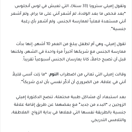
وتقول إميلي سترويا (33 سنة)، التي تعيش في لوس أنجلوس:
“بعد فحص ما بعد الولادة، لم أشعر أنني على ما يرام، ولم أشعر
أنني مستعدة فعلياً لممارسة الجنس. ولم أشعر بأي رغبة
جنسية”.
تقول إميلي، وهي أم لطفل يبلغ من العمر 10 أشهر، إنها بدأت
ممارسة الجنس مع شريكها أخيراً مرة واحدة في الشهر، ولكنها
قبل أن تصبح حاملاً، كانا يمارسان الجنس أسبوعياً تقريباً.
وقالت إميلي التي تعاني من اضطراب
النوم
: “ما زلت أنسى قليلاً
أنني في علاقة، من الضروري أن أذكّر نفسي بأن لدي شريكاً”.
بعد استبعاد أي مشاكل طبية محتملة، تنصح الدكتورة إميلي
الزوجين بـ “البدء من جديد” مع بعضهما عن طريق إقامة علاقة
جنسية بالطريقة نفسها التي فعلاها في بداية الزواج: الملاطفة،
والتلامس التدريجي.