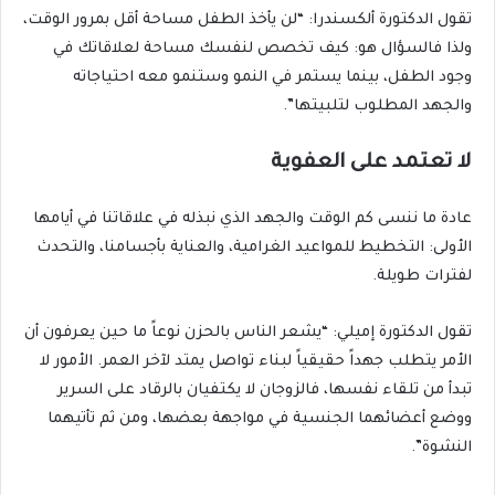
تقول الدكتورة ألكسندرا: “لن يأخذ الطفل مساحة أقل بمرور الوقت،
ولذا فالسؤال هو: كيف تخصص لنفسك مساحة لعلاقاتك في
وجود الطفل، بينما يستمر في النمو وستنمو معه احتياجاته
والجهد المطلوب لتلبيتها”.
لا تعتمد على العفوية
عادة ما ننسى كم الوقت والجهد الذي نبذله في علاقاتنا في أيامها
الأولى: التخطيط للمواعيد الغرامية، والعناية بأجسامنا، والتحدث
لفترات طويلة.
تقول الدكتورة إميلي: “يشعر الناس بالحزن نوعاً ما حين يعرفون أن
الأمر يتطلب جهداً حقيقياً لبناء تواصل يمتد لآخر العمر. الأمور لا
تبدأ من تلقاء نفسها، فالزوجان لا يكتفيان بالرقاد على السرير
ووضع أعضائهما الجنسية في مواجهة بعضها، ومن ثم تأتيهما
النشوة”.