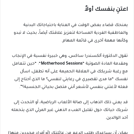
اعتنِ بنفسك أولاً
يمنحك قضاء بعض الوقت في العناية باحتياجاتك البدنية
والعاطفية الفردية المساحة لتعزيز علاقتك أيضاً، بحيث لا تبدو
وكأنها مهمة أخرى في قائمة المهام.
تقول الدكتورة ألكسندرا ساكس، وهي خبيرة نفسية في الإنجاب
ومقدمة المادة الصوتية “
Motherhood Sessions
“: “حين تتعامل
مع رغبة شريكك في العلاقة الحميمة على أنه تطفل، اسأل
نفسك “ما مدى تقصيري في رعايتي لنفسي؟ ما الذي أحتاج إلى
فعله لأعتني بنفسي لأشعر أنني متصل بحياتي الجنسية؟”.
قد يعني ذلك الذهاب إلى صالة الألعاب الرياضية، أو التحدث إلى
شريك حياتك حول تقليل العبء الذهني غير المرئي الذي يتحمله
أحد الوالدين.
يمكن أن يساعدك طلب الدعم من عائلتك (أو أفراد محددين منها)