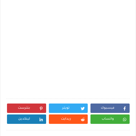
فيسبوك
تويتر
بنترست
واتساب
ريدايت
لينكدين