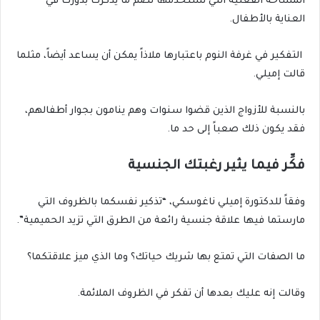
المساحة الفعلية التي تستخدمها تضم ما يذكّرك بدورك في
العناية بالأطفال.
التفكير في غرفة النوم باعتبارها ملاذاً يمكن أن يساعد أيضاً، مثلما
قالت إميلي.
بالنسبة للأزواج الذين قضوا سنوات وهم ينامون بجوار أطفالهم،
فقد يكون ذلك صعباً إلى حد ما.
فكِّر فيما يثير رغبتك الجنسية
وفقاً للدكتورة إميلي ناغوسكي، “تذكير نفسكما بالظروف التي
مارستما فيها علاقة جنسية رائعة من الطرق التي تزيد الحميمية”.
ما الصفات التي تمتع بها شريك حياتك؟ وما الذي ميز علاقتكما؟
وقالت إنه عليك بعدها أن تفكر في الظروف الملائمة.