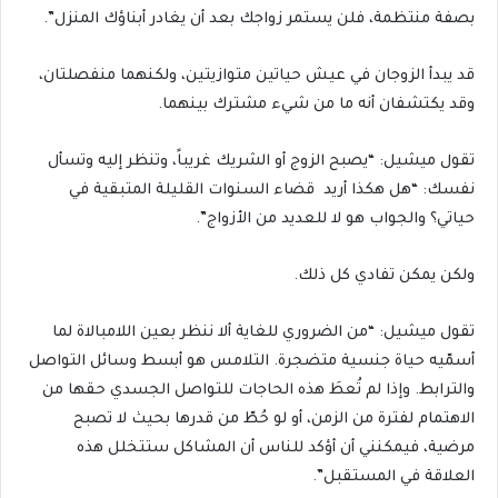
بصفة منتظمة، فلن يستمر زواجك بعد أن يغادر أبناؤك المنزل”.
قد يبدأ الزوجان في عيش حياتين متوازيتين، ولكنهما منفصلتان،
وقد يكتشفان أنه ما من شيء مشترك بينهما.
تقول ميشيل: “يصبح الزوج أو الشريك غريباً، وتنظر إليه وتسأل
نفسك: “هل هكذا أريد قضاء السنوات القليلة المتبقية في
حياتي؟ والجواب هو لا للعديد من الأزواج”.
ولكن يمكن تفادي كل ذلك.
تقول ميشيل: “من الضروري للغاية ألا ننظر بعين اللامبالاة لما
أسمّيه حياة جنسية متضجرة. التلامس هو أبسط وسائل التواصل
والترابط. وإذا لم تُعطَ هذه الحاجات للتواصل الجسدي حقها من
الاهتمام لفترة من الزمن، أو لو حُطّ من قدرها بحيث لا تصبح
مرضية، فيمكنني أن أؤكد للناس أن المشاكل ستتخلل هذه
العلاقة في المستقبل”.