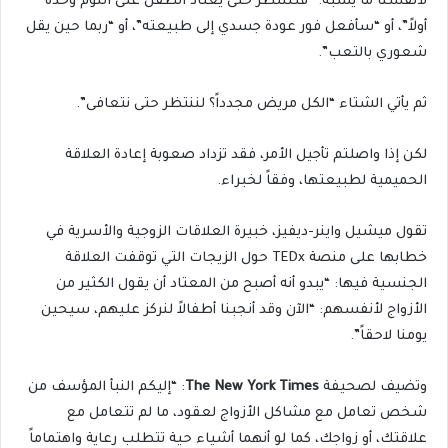
لأنفسنا ما يشبه: “فلننتظر حتى يعتاد الطفل على النوم وحده
أولاً”، أو “سأفعل فور عودة جسدي إلى طبيعته”، أو “ربما حين يقل
شعوري بالتعب”.
ثم يأتي الشتاء “الكل مريض مجدداً؟ لننتظر حتى نتعافى”.
لكن إذا واصلتم تأجيل الأمر، فقد تزداد صعوبة إعادة العلاقة
الحميمية لطبيعتها، وفقاً لخبراء.
تقول ميشيل واينر-ديفيز، خبيرة العلاقات الزوجية والأسرية في
خطابها على منصة TEDx حول الزيجات التي توقفت العلاقة
الجنسية فيها: “يبدو أنه أصبح من المعتاد أن يقول الكثير من
الأزواج لأنفسهم: “الآن وقد أنجبنا أطفالاً لنركز عليهم، سيحين
يومنا لاحقاً”.
وتضيف لصحيفة
The New York Times
: “إليكم النبأ المؤسف من
شخص تعامل مع مشاكل الأزواج لعقود، ما لم تتعامل مع
علاقتك، أو زواجك، كما لو أنهما أشياء حية تتطلب رعاية واهتماماً