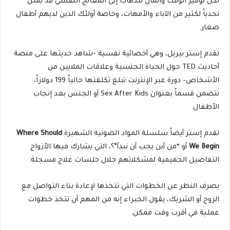
لكن توفير الوقت والمال للذهاب إلى المعالج النفسي قد يمثل
تحدياً لكثير من الآباء والأمهات، وخاصة أولئك الذين لديهم أطفال
صغار.
تقدم إستر بيريل، وهي أخصائية نفسية -شاهد حديثها على منصة
أحاديث TED حول الحياة الجنسية وعلاقات الملايين من
الأشخاص- دورة عبر الإنترنت تبلغ تكلفتها حالياً 199 دولاراً،
تتضمن قسماً بعنوان Sex After Kids أو الجنس بعد إنجاب
الأطفال.
تقدم إستر أيضاً سلسلة المواد الصوتية الشهيرة
Where Should
We Begin
أو “من أين يجب أن نبدأ”؟، التي يشارك فيها الأزواج
التفاصيل الحميمية لمشكلاتهم خلال جلسات علاج مسجلة.
بصرف النظر عن الخطوات التي تتخذها لإعادة بناء التواصل مع
الزوج أو الشريك، يقول الخبراء إنه من المهم أن تتخذ خطوات
عملية في أقرب وقت ممكن.