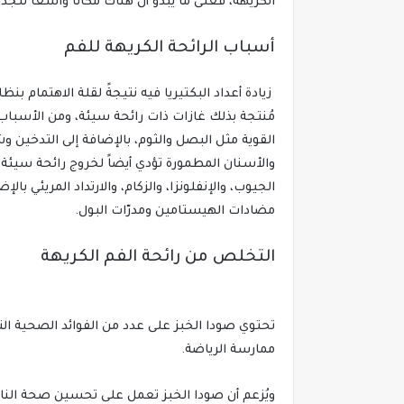
الكريهة، فعلى ما يبدو أن هناك مكانا واسعاً للجدا
أسباب الرائحة الكريهة للفم
زيادة أعداد البكتيريا فيه نتيجةً لقلة الاهتمام بن
مُنتجة بذلك غازات ذات رائحة سيئة، ومن الأسباب ا
القوية مثل البصل والثوم، بالإضافة إلى التدخين وش
والأسنان المطمورة تؤدي أيضاً لخروج رائحة سيئة
الجيوب، والإنفلونزا، والزكام، والارتداد المريئي ب
مضادات الهيستامين ومدرّات البول.
التخلص من رائحة الفم الكريهة
تحتوي صودا الخبز على عدد من الفوائد الصحية الت
ممارسة الرياضة.
ويُزعم أن صودا الخبز تعمل على تحسين صحة النا