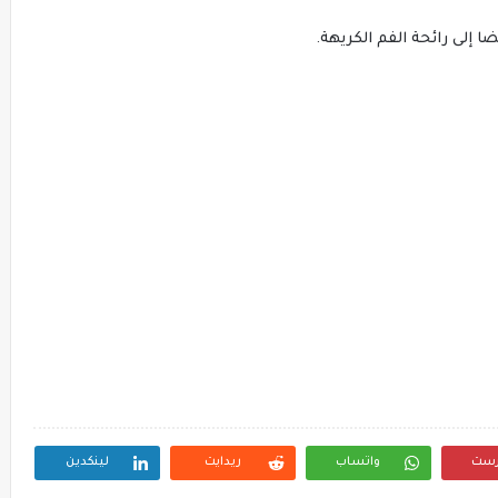
ا إلى رائحة الفم الكريهة.
رست
واتساب
ريدايت
لينكدين