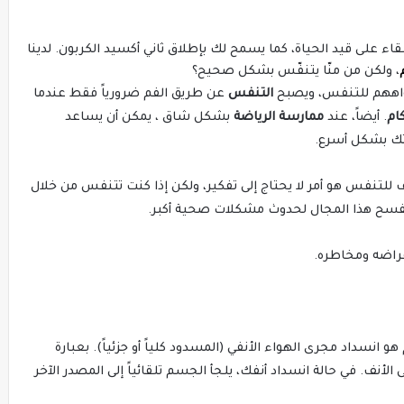
ء على قيد الحياة، كما يسمح لك بإطلاق ثاني أكسيد الكربون. لدينا
، ولكن من منّا يتنفّس بشكل صحيح؟
واههم للتنفس، ويصبح
التنفس
عن طريق الفم ضرورياً فقط عندما
كام
. أيضاً، عند
ممارسة الرياضة
بشكل شاق ، يمكن أن يساعد
تك بشكل أسرع.
 للتنفس هو أمر لا يحتاج إلى تفكير، ولكن إذا كنت تتنفس من خلال
يفسح هذا المجال لحدوث مشكلات صحية أكبر.
عراضه ومخاطره.
سداد مجرى الهواء الأنفي (المسدود كلياً أو جزئياً). بعبارة
لأنف. في حالة انسداد أنفك، يلجأ الجسم تلقائياً إلى المصدر الآخر