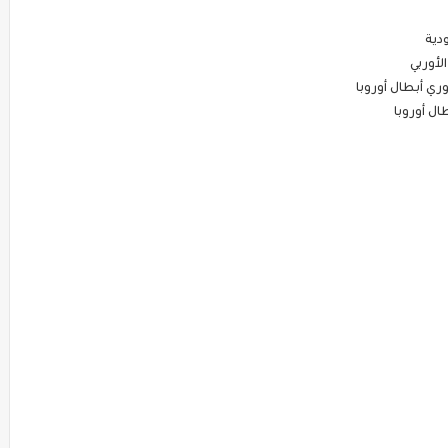
دية
لأوربي
ري أبطال أوروبا
ل أوروبا