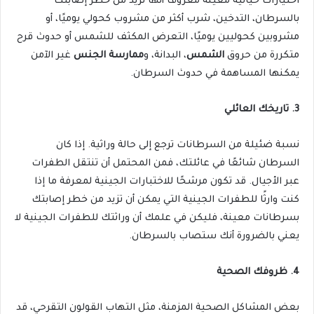
اختيارات حياتية معينة معروف أنها تزيد من خطر إصابتك
بالسرطان، التدخين، شرب أكثر من مشروب كحولي يوميًا، أو
مشروبين كحوليين يوميًا، التعرض المكثف للشمس أو حدوث قرح
متكررة من حروق
الشمس
، البدانة، و
ممارسة الجنس
غير الآمن
يمكنها المساهمة في حدوث السرطان.
3.
تاريخك العائلي
نسبة ضئيلة من السرطانات ترجع إلى حالة وراثية. إذا كان
السرطان شائعًا في عائلتك، فمن المحتمل أن تنتقل الطفرات
عبر الأجيال. قد تكون مرشحًا للاختبارات الجينية لمعرفة ما إذا
كنت وارثًا للطفرات الجينية التي يمكن أن تزيد من خطر إصابتك
بسرطانات معينة، فليكن في علمك أن وراثتك للطفرات الجينية لا
يعني بالضرورة أنك ستصاب بالسرطان.
4.
ظروفك الصحية
بعض المشاكل الصحية المزمنة، مثل التهاب القولون التقرحي، قد