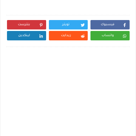
فيسبوك
تويتر
بنترست
واتساب
ريدايت
لينكدين