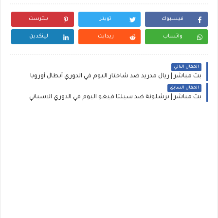
فيسبوك
تويتر
بنترست
واتساب
ريدايت
لينكدين
المقال التالي
بث مباشر | ريال مدريد ضد شاختار اليوم في الدوري أبطال أوروبا
المقال السابق
بث مباشر | برشلونة ضد سيلتا فيغو اليوم في الدوري الاسباني